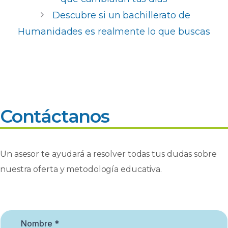
o
p
n
ti
Descubre si un bachillerato de
o
p
r
Humanidades es realmente lo que buscas
k
Contáctanos
Un asesor te ayudará a resolver todas tus dudas sobre
nuestra oferta y metodología educativa.