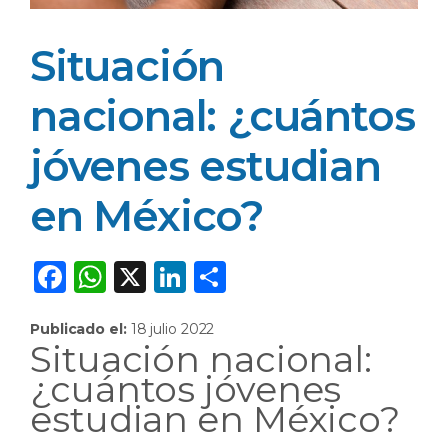
Situación
nacional: ¿cuántos
jóvenes estudian
en México?
F
W
X
Li
C
a
h
n
o
Publicado el:
18 julio 2022
c
a
k
m
Situación nacional:
e
ts
e
p
¿cuántos jóvenes
b
A
dI
ar
estudian en México?
o
p
n
ti