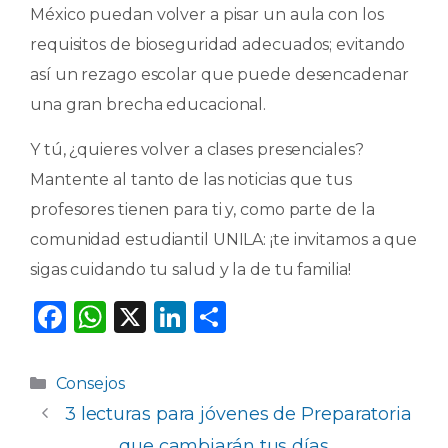
México puedan volver a pisar un aula con los
requisitos de bioseguridad adecuados; evitando
así un rezago escolar que puede desencadenar
una gran brecha educacional.
Y tú, ¿quieres volver a clases presenciales?
Mantente al tanto de las noticias que tus
profesores tienen para ti y, como parte de la
comunidad estudiantil UNILA: ¡te invitamos a que
sigas cuidando tu salud y la de tu familia!
F
W
X
Li
C
a
h
n
o
c
a
k
m
Categorías
Consejos
e
ts
e
p
3 lecturas para jóvenes de Preparatoria
b
A
dI
ar
que cambiarán tus días