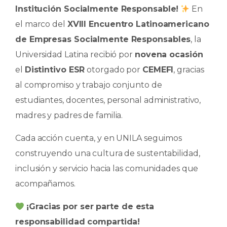
e
ts
e
p
Institución Socialmente Responsable!
En
b
A
dI
ar
el marco del
XVIII Encuentro Latinoamericano
o
p
n
ti
de Empresas Socialmente Responsables
, la
o
p
r
Universidad Latina recibió por
novena ocasión
k
el
Distintivo ESR
otorgado por
CEMEFI
, gracias
al compromiso y trabajo conjunto de
estudiantes, docentes, personal administrativo,
madres y padres de familia.
Cada acción cuenta, y en UNILA seguimos
construyendo una cultura de sustentabilidad,
inclusión y servicio hacia las comunidades que
acompañamos.
¡Gracias por ser parte de esta
responsabilidad compartida!