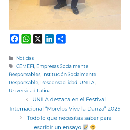
F
W
X
Li
C
a
h
n
o
c
a
k
m
Categorías
Noticias
e
ts
e
p
Etiquetas
CEMEFI
,
Empresas Socialmente
b
A
dI
ar
Responsables
,
Institución Socialmente
o
p
n
ti
Responsable
,
Responsabilidad
,
UNILA
,
Universidad Latina
o
p
r
UNILA destaca en el Festival
k
Internacional “Morelos Vive la Danza” 2025
Todo lo que necesitas saber para
escribir un ensayo