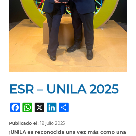
ESR – UNILA 2025
F
W
X
Li
C
a
h
n
o
Publicado el:
18 julio 2025
c
a
k
m
¡UNILA es reconocida una vez más como una