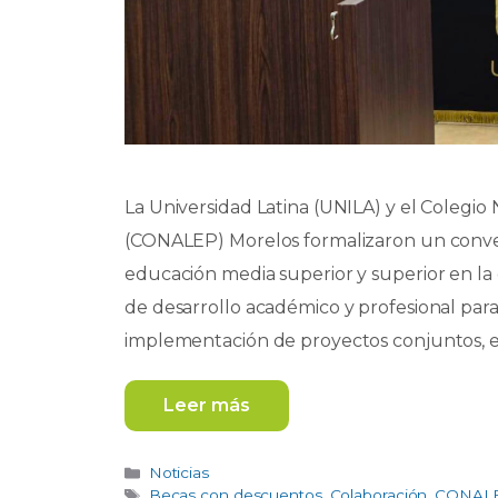
La Universidad Latina (UNILA) y el Colegio
(CONALEP) Morelos formalizaron un conveni
educación media superior y superior en l
de desarrollo académico y profesional par
implementación de proyectos conjuntos, e
Leer más
Categorías
Noticias
Etiquetas
Becas con descuentos
,
Colaboración
,
CONAL