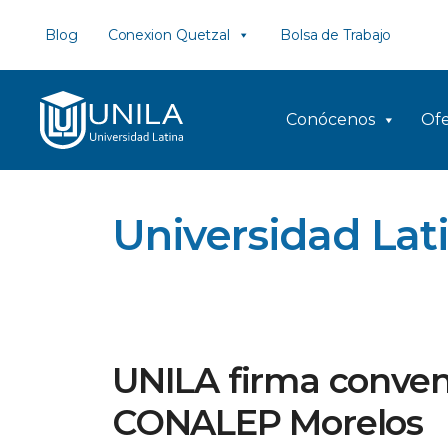
Saltar
Blog
Conexion Quetzal
Bolsa de Trabajo
al
contenido
Conócenos
Ofe
Universidad Lat
UNILA firma conven
CONALEP Morelos