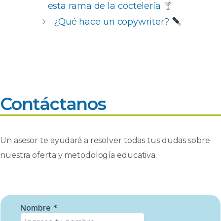
b
A
dI
ar
esta rama de la coctelería
o
p
n
ti
¿Qué hace un copywriter?
o
p
r
k
Contáctanos
Un asesor te ayudará a resolver todas tus dudas sobre
nuestra oferta y metodología educativa.