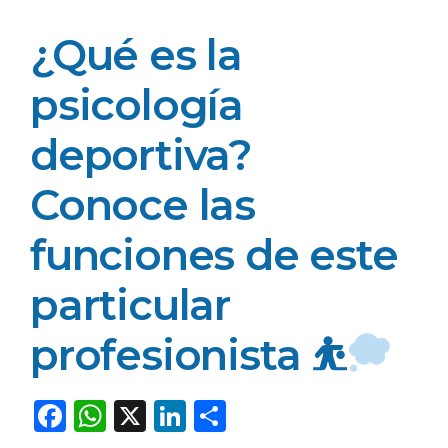
¿Qué es la
psicología
deportiva?
Conoce las
funciones de este
particular
profesionista ⛹
F
W
X
Li
C
a
h
n
o