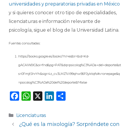
universidades y preparatorias privadas en México
y si quieres conocer otro tipo de especialidades,
licenciaturas e información relevante de
psicología, sigue el blog de la Universidad Latina.
Fuentes consultadas:
https://books.google.es/books?hl=es&lr=&id=Kd-
gACAIW0IC&oi=fnd&pg=PA7&dq=psicolog%C3%ADa+del+deporte&ot
s=0FmjtShrYh&sig=4z_cv3LMZ1Vi99qhw96F0yktqfs#v=onepage&q
=psicolog%C3%ADa%20del%20deporte&f=false
F
W
X
Li
C
a
h
n
o
c
a
k
m
Categorías
Licenciaturas
e
ts
e
p
¿Qué es la mixología? Sorpréndete con