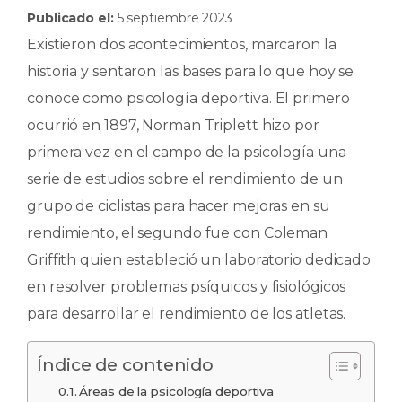
Publicado el:
5 septiembre 2023
c
a
k
m
Existieron dos acontecimientos, marcaron la
e
ts
e
p
historia y sentaron las bases para lo que hoy se
b
A
dI
ar
conoce como psicología deportiva. El primero
o
p
n
ti
ocurrió en 1897, Norman Triplett hizo por
o
p
r
primera vez en el campo de la psicología una
k
serie de estudios sobre el rendimiento de un
grupo de ciclistas para hacer mejoras en su
rendimiento, el segundo fue con Coleman
Griffith quien estableció un laboratorio dedicado
en resolver problemas psíquicos y fisiológicos
para desarrollar el rendimiento de los atletas.
Índice de contenido
Áreas de la psicología deportiva