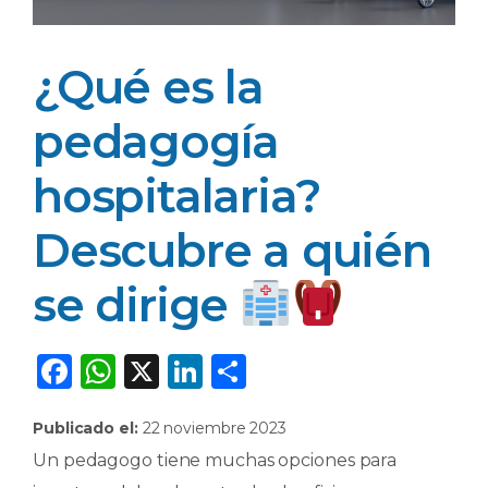
¿Qué es la
pedagogía
hospitalaria?
Descubre a quién
se dirige
F
W
X
Li
C
a
h
n
o
Publicado el:
22 noviembre 2023
c
a
k
m
Un pedagogo tiene muchas opciones para
e
ts
e
p