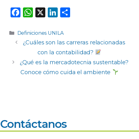
F
W
X
Li
C
a
h
n
o
c
a
k
m
Categorías
Definiciones UNILA
e
ts
e
p
¿Cuáles son las carreras relacionadas
b
A
dI
ar
con la contabilidad?
o
p
n
ti
¿Qué es la mercadotecnia sustentable?
o
p
r
Conoce cómo cuida el ambiente
k
Contáctanos