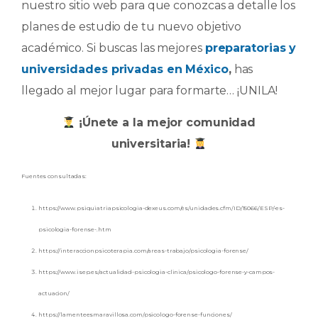
nuestro sitio web para que conozcas a detalle los
planes de estudio de tu nuevo objetivo
académico. Si buscas las mejores
preparatorias y
universidades privadas en México
,
has
llegado al mejor lugar para formarte… ¡UNILA!
¡Únete a la mejor comunidad
universitaria!
Fuentes consultadas:
https://www.psiquiatriapsicologia-dexeus.com/es/unidades.cfm/ID/15066/ESP/-es-
psicologia-forense-.htm
https://interaccionpsicoterapia.com/areas-trabajo/psicologia-forense/
https://www.isep.es/actualidad-psicologia-clinica/psicologo-forense-y-campos-
actuacion/
https://lamenteesmaravillosa.com/psicologo-forense-funciones/