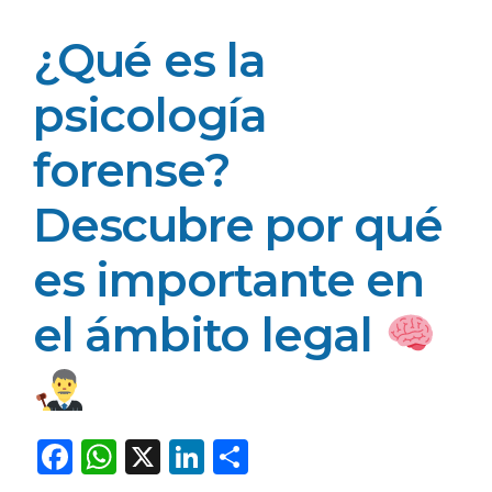
¿Qué es la
psicología
forense?
Descubre por qué
es importante en
el ámbito legal
F
W
X
Li
C
a
h
n
o