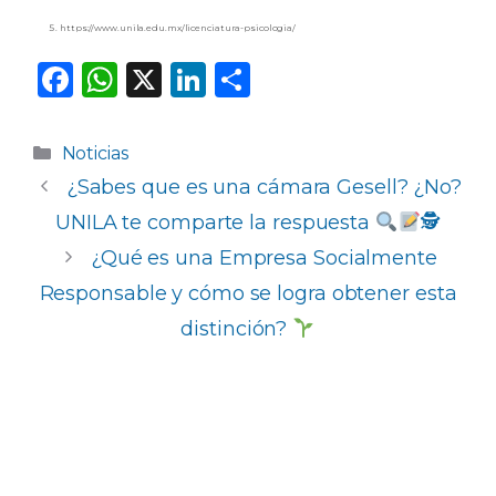
https://www.unila.edu.mx/licenciatura-psicologia/
F
W
X
Li
C
a
h
n
o
c
a
k
m
Categorías
Noticias
e
ts
e
p
¿Sabes que es una cámara Gesell? ¿No?
b
A
dI
ar
UNILA te comparte la respuesta
​🕵
o
p
n
ti
¿Qué es una Empresa Socialmente
o
p
r
Responsable y cómo se logra obtener esta
k
distinción?