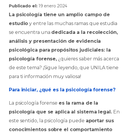
Publicado el:
19 enero 2024
c
a
k
m
La psicología tiene un amplio campo de
e
ts
e
p
estudio
y entre las muchas ramas que estudia
b
A
dI
ar
se encuentra una
dedicada a la recolección,
o
p
n
ti
análisis y presentación de evidencia
o
p
r
psicológica para propósitos judiciales: la
k
psicología forense,
¿quieres saber más acerca
de este tema? ¡Sigue leyendo, que UNILA tiene
para ti información muy valiosa!
Para iniciar, ¿qué es la psicología forense?
La psicología forense
es la rama de la
psicología que se aplica al sistema legal.
En
este sentido, la psicología puede
aportar sus
conocimientos sobre el comportamiento