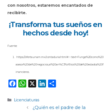
con nosotros, estaremos encantados de
recibirte.
¡Transforma tus sueños en
hechos desde hoy!
Fuente:
https://oferta.unam.mx/contaduria.html#:~:text=Funge%20como%20
asesor%20de%20negocios,al%20an%C3%A1lisis%20de%20estados%20f
inancieros.
F
W
X
Li
C
a
h
n
o
c
a
k
m
Categorías
Licenciaturas
e
ts
e
p
¿Quién es el padre de la