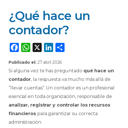
¿Qué hace un
contador?
F
W
X
Li
C
a
h
n
o
Publicado el:
27 abril 2026
c
a
k
m
Si alguna vez te has preguntado
qué hace un
e
ts
e
p
contador
, la respuesta va mucho más allá de
b
A
dI
ar
“llevar cuentas”. Un contador es un profesional
o
p
n
ti
esencial en toda organización, responsable de
o
p
r
analizar, registrar y controlar los recursos
k
financieros
para garantizar su correcta
administración.