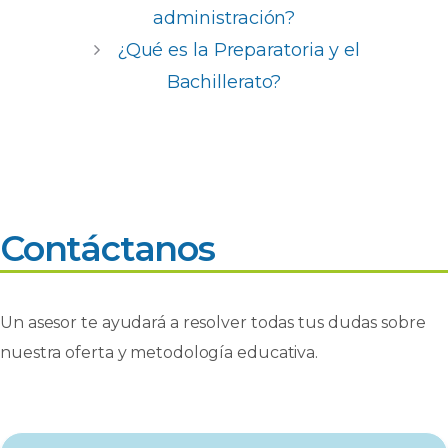
b
A
dI
ar
administración?
o
p
n
ti
¿Qué es la Preparatoria y el
o
p
r
Bachillerato?
k
Contáctanos
Un asesor te ayudará a resolver todas tus dudas sobre
nuestra oferta y metodología educativa.