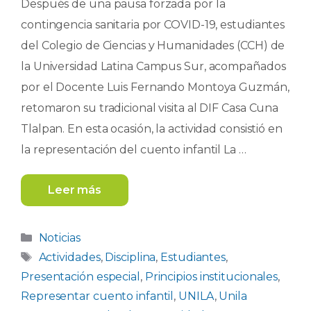
Después de una pausa forzada por la
contingencia sanitaria por COVID-19, estudiantes
del Colegio de Ciencias y Humanidades (CCH) de
la Universidad Latina Campus Sur, acompañados
por el Docente Luis Fernando Montoya Guzmán,
retomaron su tradicional visita al DIF Casa Cuna
Tlalpan. En esta ocasión, la actividad consistió en
la representación del cuento infantil La …
Leer más
Categorías
Noticias
Etiquetas
Actividades
,
Disciplina
,
Estudiantes
,
Presentación especial
,
Principios institucionales
,
Representar cuento infantil
,
UNILA
,
Unila