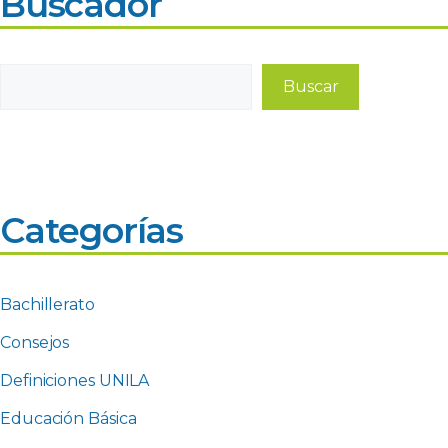
Buscador
Buscar
Buscar
Categorías
Bachillerato
Consejos
Definiciones UNILA
Educación Básica