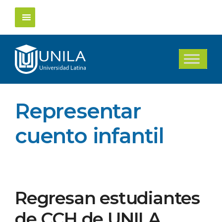
Saltar
al
contenido
Representar
cuento infantil
Regresan estudiantes
de CCH de UNILA