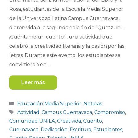
Rosa, estudiantes de la Escuela Media Superior
de la Universidad Latina Campus Cuernavaca,
dieron vida a la segunda edición de “Quetzuni…
¡Cuéntame un cuento!”, una actividad que
celebró la creatividad literaria y la pasión por las
letras. Durante este evento, los estudiantes se
convirtieron en …
Leer más
Categorías
Educación Media Superior
,
Noticias
Etiquetas
Actividad
,
Campus Cuernavaca
,
Compromiso
,
Comunidad UNILA
,
Creativida
,
Cuento
,
Cuernavaca
,
Dedicación
,
Escritura
,
Estudiantes
,