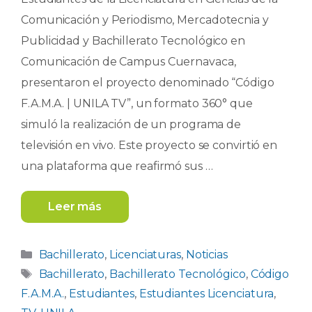
Comunicación y Periodismo, Mercadotecnia y
Publicidad y Bachillerato Tecnológico en
Comunicación de Campus Cuernavaca,
presentaron el proyecto denominado “Código
F.A.M.A. | UNILA TV”, un formato 360° que
simuló la realización de un programa de
televisión en vivo. Este proyecto se convirtió en
una plataforma que reafirmó sus …
Leer más
Categorías
Bachillerato
,
Licenciaturas
,
Noticias
Etiquetas
Bachillerato
,
Bachillerato Tecnológico
,
Código
F.A.M.A.
,
Estudiantes
,
Estudiantes Licenciatura
,