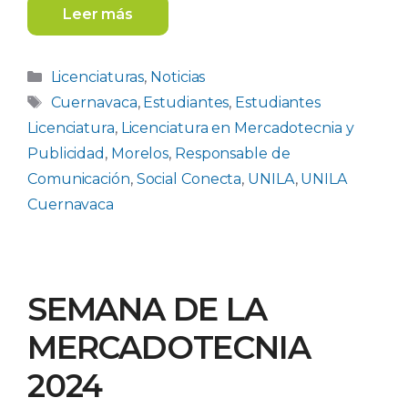
Leer más
Categorías
Licenciaturas
,
Noticias
Etiquetas
Cuernavaca
,
Estudiantes
,
Estudiantes
Licenciatura
,
Licenciatura en Mercadotecnia y
Publicidad
,
Morelos
,
Responsable de
Comunicación
,
Social Conecta
,
UNILA
,
UNILA
Cuernavaca
SEMANA DE LA
MERCADOTECNIA
2024