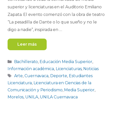
superior y licenciaturas en el Auditorio Emiliano
Zapata. El evento comenzó con la obra de teatro
“La pesadilla de Dante o lo que sueño y no le
digo a nadie”, inspirada en …
Leer más
Categorías
Bachillerato
,
Educación Media Superior
,
Información académica
,
Licenciaturas
,
Noticias
Etiquetas
Arte
,
Cuernavaca
,
Deporte
,
Estudiantes
Licenciatura
,
Licenciatura en Ciencias de la
Comunicación y Periodismo
,
Media Superior
,
Morelos
,
UNILA
,
UNILA Cuernavaca