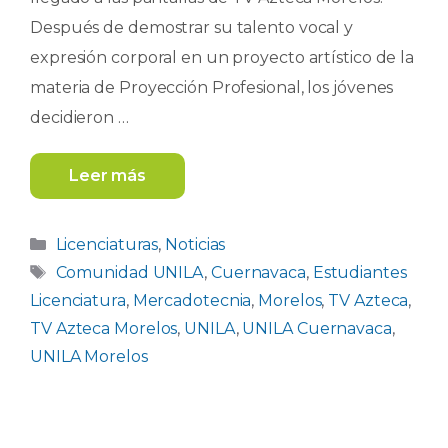
Después de demostrar su talento vocal y
expresión corporal en un proyecto artístico de la
materia de Proyección Profesional, los jóvenes
decidieron …
Leer más
Categorías
Licenciaturas
,
Noticias
Etiquetas
Comunidad UNILA
,
Cuernavaca
,
Estudiantes
Licenciatura
,
Mercadotecnia
,
Morelos
,
TV Azteca
,
TV Azteca Morelos
,
UNILA
,
UNILA Cuernavaca
,
UNILA Morelos