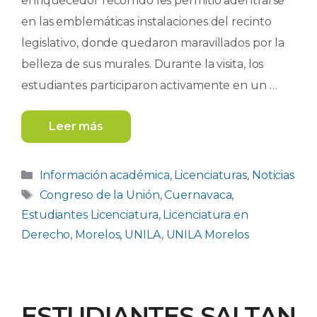
enriquecedor recorrido les permitió adentrarse
en las emblemáticas instalaciones del recinto
legislativo, donde quedaron maravillados por la
belleza de sus murales. Durante la visita, los
estudiantes participaron activamente en un …
Leer más
Categorías
Información académica
,
Licenciaturas
,
Noticias
Etiquetas
Congreso de la Unión
,
Cuernavaca
,
Estudiantes Licenciatura
,
Licenciatura en
Derecho
,
Morelos
,
UNILA
,
UNILA Morelos
ESTUDIANTES SALTAN