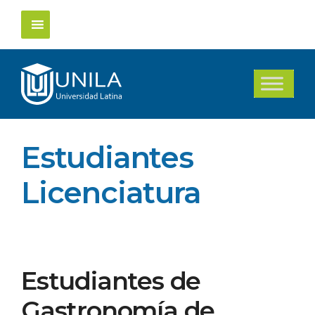
Saltar
al
contenido
Estudiantes
Licenciatura
Estudiantes de
Gastronomía de