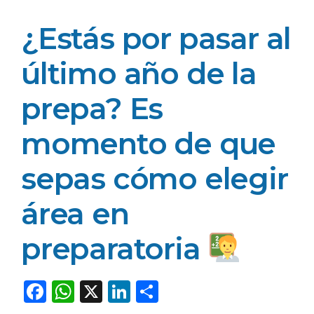
¿Estás por pasar al
último año de la
prepa? Es
momento de que
sepas cómo elegir
área en
preparatoria ​
F
W
X
Li
C
a
h
n
o