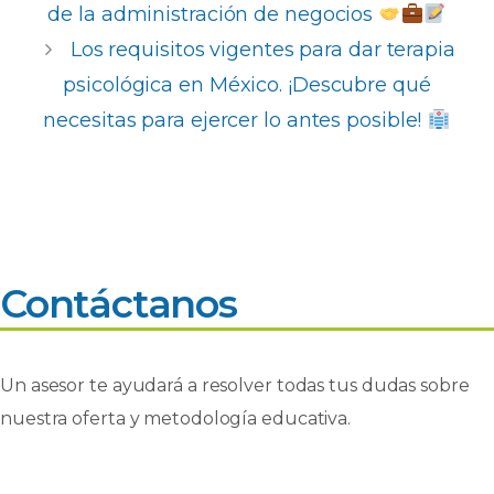
b
A
dI
ar
de la administración de negocios ​
o
p
n
ti
Los requisitos vigentes para dar terapia
o
p
r
psicológica en México. ¡Descubre qué
k
necesitas para ejercer lo antes posible!
Contáctanos
Un asesor te ayudará a resolver todas tus dudas sobre
nuestra oferta y metodología educativa.