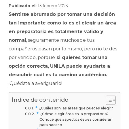
Publicado el:
13 febrero 2023
c
a
k
m
Sentirse abrumado por tomar una decisión
e
ts
e
p
tan importante como lo es el elegir un área
b
A
dI
ar
en preparatoria es totalmente válido y
o
p
n
ti
normal
, seguramente muchos de tus
o
p
r
compañeros pasan por lo mismo, pero no te des
k
por vencido, porque
si quieres tomar una
opción correcta, UNILA puede ayudarte a
descubrir cuál es tu camino académico.
¡Quédate a averiguarlo!
Índice de contenido
​ ¿Cuáles son las áreas que puedes elegir?
​ ¿Cómo elegir área en la preparatoria?
Conoce qué aspectos debes considerar
para hacerlo