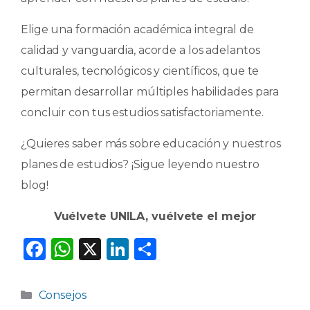
Elige una formación académica integral de
calidad y vanguardia, acorde a los adelantos
culturales, tecnológicos y científicos, que te
permitan desarrollar múltiples habilidades para
concluir con tus estudios satisfactoriamente.
¿Quieres saber más sobre educación y nuestros
planes de estudios? ¡Sigue leyendo nuestro
blog!
Vuélvete UNILA, vuélvete el mejor
F
W
X
Li
C
a
h
n
o
c
a
k
m
Categorías
Consejos