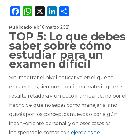
F
W
X
Li
C
a
h
n
o
Publicado el:
16 marzo 2021
c
a
k
m
TOP 5: Lo que debes
e
ts
e
p
saber sobre cómo
b
A
dI
ar
estudiar para un
o
p
n
ti
examen difícil
o
p
r
k
Sin importar el nivel educativo en el que te
encuentres, siempre habrá una materia que te
resulte retadora y un poco intimidante, no por el
hecho de que no sepas cómo manejarla, sino
quizás por los conceptos nuevos o por algún
inconveniente personal, y en esos casos es
indispensable contar con
ejercicios de