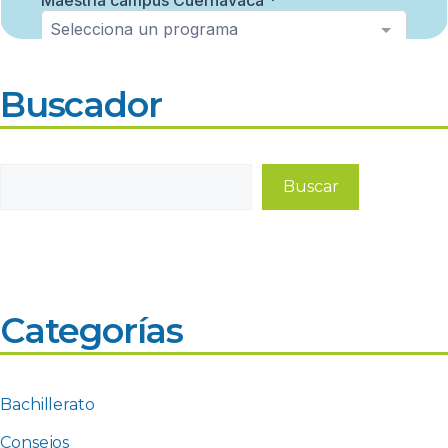
Buscador
Buscar
Buscar
Categorías
Bachillerato
Consejos