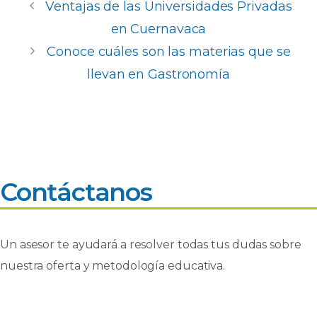
e
ts
e
p
Ventajas de las Universidades Privadas
b
A
dI
ar
en Cuernavaca
o
p
n
ti
Conoce cuáles son las materias que se
o
p
r
llevan en Gastronomía
k
Contáctanos
Un asesor te ayudará a resolver todas tus dudas sobre
nuestra oferta y metodología educativa.