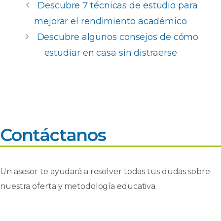
e
ts
e
p
Descubre 7 técnicas de estudio para
b
A
dI
ar
mejorar el rendimiento académico
o
p
n
ti
Descubre algunos consejos de cómo
o
p
r
estudiar en casa sin distraerse
k
Contáctanos
Un asesor te ayudará a resolver todas tus dudas sobre
nuestra oferta y metodología educativa.