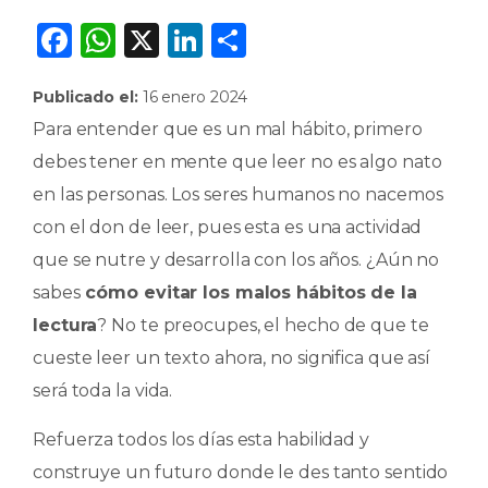
F
W
X
Li
C
a
h
n
o
Publicado el:
16 enero 2024
c
a
k
m
Para entender que es un mal hábito, primero
e
ts
e
p
debes tener en mente que leer no es algo nato
b
A
dI
ar
en las personas. Los seres humanos no nacemos
o
p
n
ti
con el don de leer, pues esta es una actividad
o
p
r
que se nutre y desarrolla con los años. ¿Aún no
k
sabes
cómo evitar los malos hábitos de la
lectura
? No te preocupes, el hecho de que te
cueste leer un texto ahora, no significa que así
será toda la vida.
Refuerza todos los días esta habilidad y
construye un futuro donde le des tanto sentido