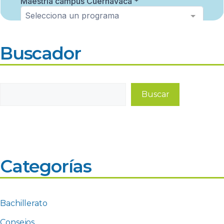
Buscador
Buscar
Buscar
Categorías
Bachillerato
Consejos