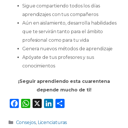
Sigue compartiendo todos los días
aprendizajes con tus compañeros
Aún en aislamiento, desarrolla habilidades
que te servirán tanto para el ámbito
profesional como para tu vida
Genera nuevos métodos de aprendizaje
Apóyate de tus profesores y sus
conocimientos
¡Seguir aprendiendo esta cuarentena
depende mucho de ti!
F
W
X
Li
C
a
h
n
o
c
a
k
m
Categorías
Consejos
,
Licenciaturas