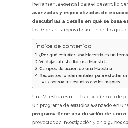
herramienta esencial para el desarrollo per
b
A
dI
ar
avanzadas y especializadas de educació
o
p
n
ti
descubrirás a
detalle en qué se basa e
o
p
r
los diversos campos de acción en los que 
k
Índice de contenido
¿Por qué estudiar una Maestría es un tem
Ventajas al estudiar una Maestría
Campos de acción de una Maestría
Requisitos fundamentales para estudiar un
Continúa tus estudios con los mejores
Una Maestría es un título académico de po
un programa de estudios avanzado en una d
programa tiene una duración de uno o
proyectos de investigación y en algunos cas