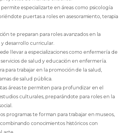
e permite especializarte en áreas como psicología
abriéndote puertas a roles en asesoramiento, terapia
ión te preparan para roles avanzados en la
y desarrollo curricular.
ede llevar a especializaciones como enfermería de
 servicios de salud y educación en enfermería.
 para trabajar en la promoción de la salud,
ramas de salud pública.
tas áreas te permiten para profundizar en el
los estudios culturales, preparándote para roles en la
social.
stos programas te forman para trabajar en museos,
s, combinando conocimientos históricos con
l arte.