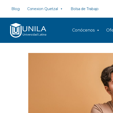
Saltar
Blog
Conexion Quetzal
Bolsa de Trabajo
al
contenido
Conócenos
Ofe