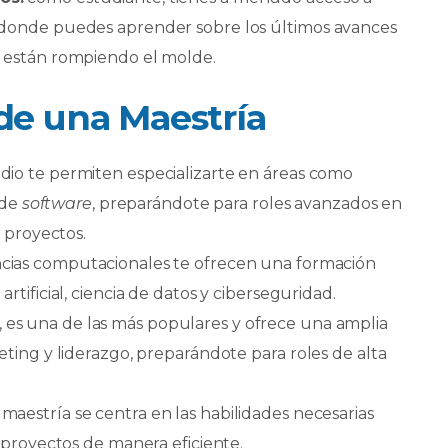
 donde puedes aprender sobre los últimos avances
e están rompiendo el molde.
de una Maestría
io te permiten especializarte en áreas como
 de
software
, preparándote para roles avanzados en
e proyectos.
ncias computacionales te ofrecen una formación
rtificial, ciencia de datos y ciberseguridad.
, es una de las más populares y ofrece una amplia
eting y liderazgo, preparándote para roles de alta
 maestría se centra en las habilidades necesarias
r proyectos de manera eficiente.