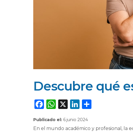
Descubre qué e
F
W
X
Li
C
a
h
n
o
Publicado el:
6 junio 2024
c
a
k
m
En el mundo académico y profesional, la 
e
ts
e
p