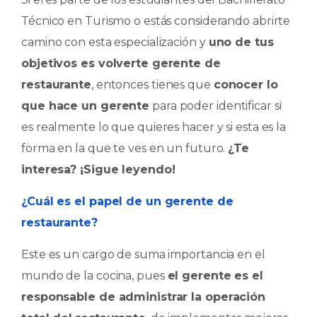
e
ts
e
p
Técnico en Turismo o estás considerando abrirte
b
A
dI
ar
camino con esta especialización y
uno de tus
o
p
n
ti
objetivos es volverte gerente de
o
p
r
restaurante
, entonces tienes que
conocer lo
k
que hace un gerente
para poder identificar si
es realmente lo que quieres hacer y si esta es la
forma en la que te ves en un futuro.
¿Te
interesa? ¡Sigue leyendo!
¿Cuál es el papel de un gerente de
restaurante?
Este es un cargo de suma importancia en el
mundo de la cocina, pues
el gerente es el
responsable de administrar la operación