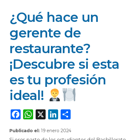
¿Qué hace un
gerente de
restaurante?
¡Descubre si esta
es tu profesión
ideal! ​
F
W
X
Li
C
a
h
n
o
Publicado el:
19 enero 2024
c
a
k
m
Si eres parte de los estudiantes del Bachillerato