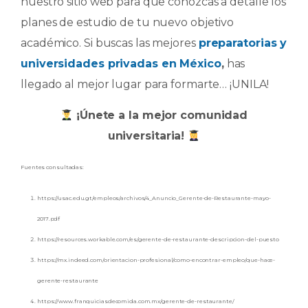
nuestro sitio web para que conozcas a detalle los
planes de estudio de tu nuevo objetivo
académico. Si buscas las mejores
preparatorias y
universidades privadas en México
,
has
llegado al mejor lugar para formarte… ¡UNILA!
¡Únete a la mejor comunidad
universitaria!
Fuentes consultadas:
https://usac.edu.gt/empleos/archivos/4_Anuncio_Gerente-de-Restaurante-mayo-
2017.pdf
https://resources.workable.com/es/gerente-de-restaurante-descripcion-del-puesto
https://mx.indeed.com/orientacion-profesional/como-encontrar-empleo/que-hace-
gerente-restaurante
https://www.franquiciasdecomida.com.mx/gerente-de-restaurante/