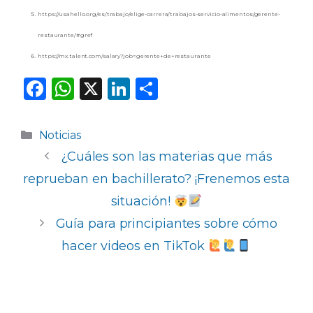
https://usahello.org/es/trabajo/elige-carrera/trabajos-servicio-alimentos/gerente-
restaurante/#gref
https://mx.talent.com/salary?job=gerente+de+restaurante
F
W
X
Li
C
a
h
n
o
c
a
k
m
Categorías
Noticias
e
ts
e
p
¿Cuáles son las materias que más
b
A
dI
ar
reprueban en bachillerato? ¡Frenemos esta
o
p
n
ti
situación! ​​​
o
p
r
Guía para principiantes sobre cómo
k
hacer videos en TikTok