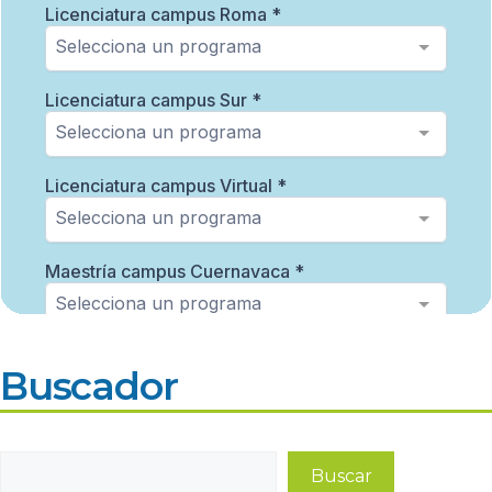
Buscador
Buscar
Buscar