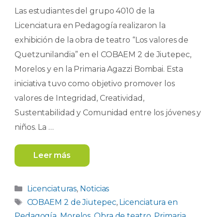
Las estudiantes del grupo 4010 de la
Licenciatura en Pedagogía realizaron la
exhibición de la obra de teatro “Los valores de
Quetzunilandia” en el COBAEM 2 de Jiutepec,
Morelos y en la Primaria Agazzi Bombai. Esta
iniciativa tuvo como objetivo promover los
valores de Integridad, Creatividad,
Sustentabilidad y Comunidad entre los jóvenes y
niños. La …
Leer más
Categorías
Licenciaturas
,
Noticias
Etiquetas
COBAEM 2 de Jiutepec
,
Licenciatura en
Pedagogía
,
Morelos
,
Obra de teatro
,
Primaria