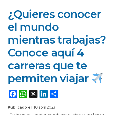
¿Quieres conocer
el mundo
mientras trabajas?
Conoce aquí 4
carreras que te
permiten viajar ​
F
W
X
Li
C
a
h
n
o
Publicado el:
10 abril 2023
c
a
k
m
¿Te imaginas poder combinar el viajar con hacer