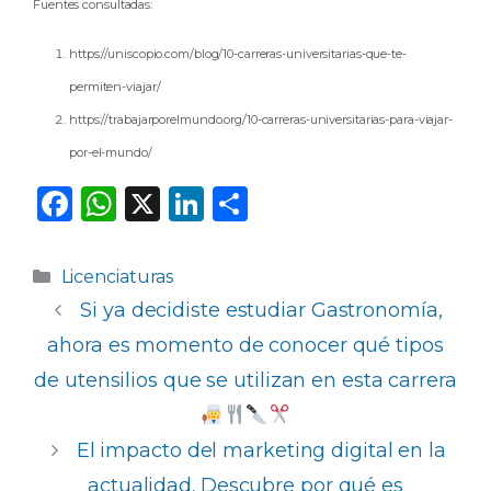
Fuentes consultadas:
https://uniscopio.com/blog/10-carreras-universitarias-que-te-
permiten-viajar/
https://trabajarporelmundo.org/10-carreras-universitarias-para-viajar-
por-el-mundo/
F
W
X
Li
C
a
h
n
o
c
a
k
m
Categorías
Licenciaturas
e
ts
e
p
Si ya decidiste estudiar Gastronomía,
b
A
dI
ar
ahora es momento de conocer qué tipos
o
p
n
ti
de utensilios que se utilizan en esta carrera
o
p
r
k
El impacto del marketing digital en la
actualidad. Descubre por qué es