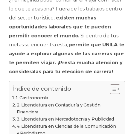
e
ts
e
p
lo que te apasiona? Fuera de los trabajos dentro
b
A
dI
ar
del sector turístico,
existen muchas
o
p
n
ti
oportunidades laborales que te pueden
o
p
r
permitir conocer el mundo.
Si dentro de tus
k
metas se encuentra esta,
permite que UNILA te
ayude a explorar algunas de las carreras que
te permiten viajar. ¡Presta mucha atención y
considéralas para tu elección de carrera!
Índice de contenido
1. Gastronomía
2. Licenciatura en Contaduría y Gestión
Financiera
3. Licenciatura en Mercadotecnia y Publicidad
4. Licenciatura en Ciencias de la Comunicación
y Periodismo