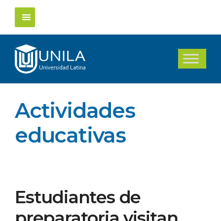
Saltar
al
contenido
Actividades
educativas
Estudiantes de
preparatoria visitan