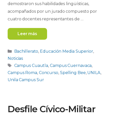
demostraron sus habilidades lingüísticas,
acompañados por un jurado compuesto por
cuatro docentes representantes de …
Leer más
Categorías
Bachillerato
,
Educación Media Superior
,
Noticias
Etiquetas
Campus Cuautla
,
Campus Cuernavaca
,
Campus Roma
,
Concurso
,
Spelling Bee
,
UNILA
,
Unila Campus Sur
Desfile Cívico-Militar