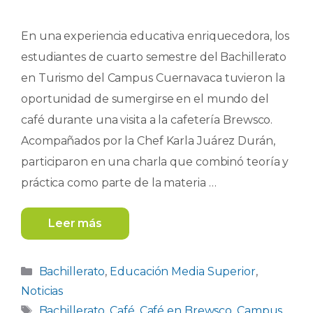
En una experiencia educativa enriquecedora, los
estudiantes de cuarto semestre del Bachillerato
en Turismo del Campus Cuernavaca tuvieron la
oportunidad de sumergirse en el mundo del
café durante una visita a la cafetería Brewsco.
Acompañados por la Chef Karla Juárez Durán,
participaron en una charla que combinó teoría y
práctica como parte de la materia …
Leer más
Categorías
Bachillerato
,
Educación Media Superior
,
Noticias
Etiquetas
Bachillerato
,
Café
,
Café en Brewsco
,
Campus