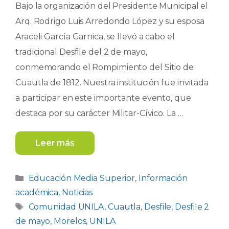
Bajo la organización del Presidente Municipal el
Arq. Rodrigo Luis Arredondo López y su esposa
Araceli García Garnica, se llevó a cabo el
tradicional Desfile del 2 de mayo,
conmemorando el Rompimiento del Sitio de
Cuautla de 1812. Nuestra institución fue invitada
a participar en este importante evento, que
destaca por su carácter Militar-Cívico. La …
Leer más
Categorías
Educación Media Superior
,
Información
académica
,
Noticias
Etiquetas
Comunidad UNILA
,
Cuautla
,
Desfile
,
Desfile 2
de mayo
,
Morelos
,
UNILA