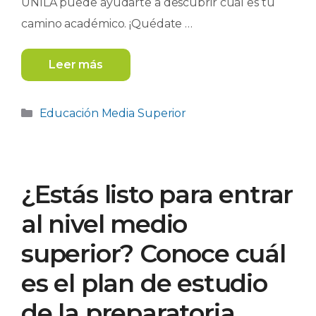
UNILA puede ayudarte a descubrir cuál es tu
camino académico. ¡Quédate …
Leer más
Categorías
Educación Media Superior
¿Estás listo para entrar
al nivel medio
superior? Conoce cuál
es el plan de estudio
de la preparatoria