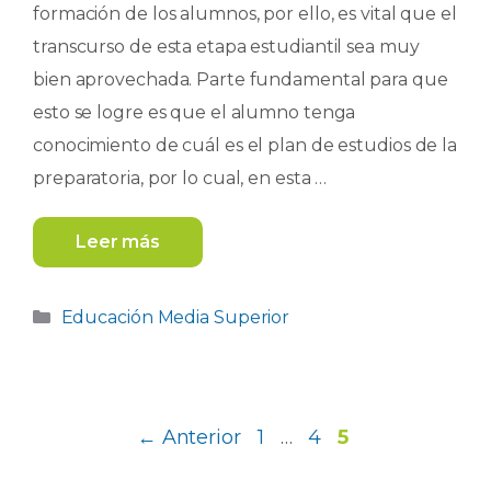
formación de los alumnos, por ello, es vital que el
transcurso de esta etapa estudiantil sea muy
bien aprovechada. Parte fundamental para que
esto se logre es que el alumno tenga
conocimiento de cuál es el plan de estudios de la
preparatoria, por lo cual, en esta …
Leer más
Categorías
Educación Media Superior
Página
Página
Página
←
Anterior
1
…
4
5