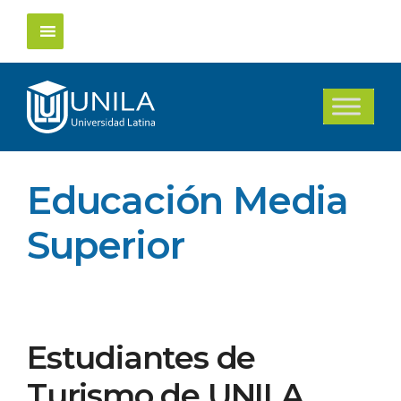
Saltar
al
contenido
Educación Media
Superior
Estudiantes de
Turismo de UNILA