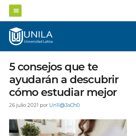
Saltar
al
contenido
5 consejos que te
ayudarán a descubrir
cómo estudiar mejor
26 julio 2021
por
Un1l@3sCh0