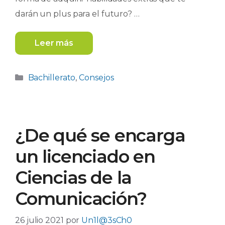
darán un plus para el futuro? …
Leer más
Categorías
Bachillerato
,
Consejos
¿De qué se encarga
un licenciado en
Ciencias de la
Comunicación?
26 julio 2021
por
Un1l@3sCh0