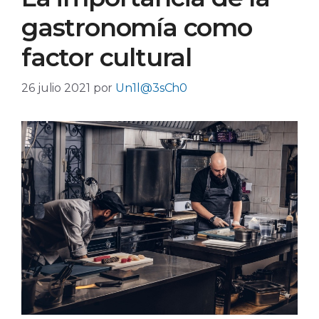
gastronomía como
factor cultural
26 julio 2021
por
Un1l@3sCh0