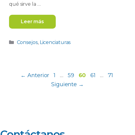
qué sirve la …
Leer más
Categorías
Consejos
,
Licenciaturas
Página
Página
Página
Página
Página
←
Anterior
1
…
59
60
61
…
71
Siguiente
→
Contáctanos