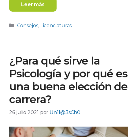
Leer más
Categorías
Consejos
,
Licenciaturas
¿Para qué sirve la
Psicología y por qué es
una buena elección de
carrera?
26 julio 2021
por
Un1l@3sCh0