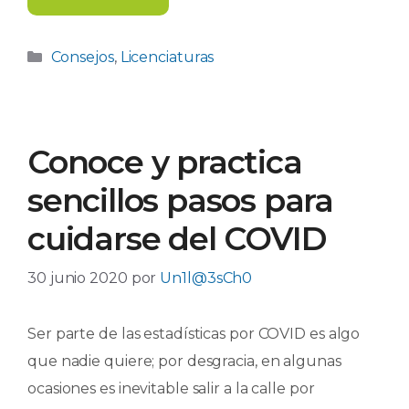
Categorías
Consejos
,
Licenciaturas
Conoce y practica
sencillos pasos para
cuidarse del COVID
30 junio 2020
por
Un1l@3sCh0
Ser parte de las estadísticas por COVID es algo
que nadie quiere; por desgracia, en algunas
ocasiones es inevitable salir a la calle por