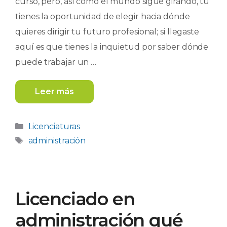
curso, pero, así como el mundo sigue girando, tú
tienes la oportunidad de elegir hacia dónde
quieres dirigir tu futuro profesional; si llegaste
aquí es que tienes la inquietud por saber dónde
puede trabajar un …
Leer más
Categorías
Licenciaturas
Etiquetas
administración
Licenciado en
administración qué