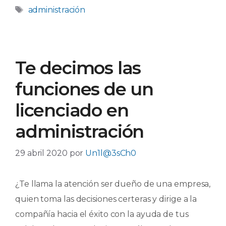
Etiquetas
administración
Te decimos las
funciones de un
licenciado en
administración
29 abril 2020
por
Un1l@3sCh0
¿Te llama la atención ser dueño de una empresa,
quien toma las decisiones certeras y dirige a la
compañía hacia el éxito con la ayuda de tus