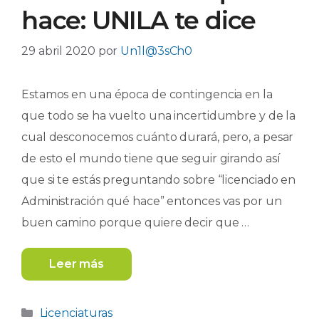
hace: UNILA te dice
29 abril 2020
por
Un1l@3sCh0
Estamos en una época de contingencia en la
que todo se ha vuelto una incertidumbre y de la
cual desconocemos cuánto durará, pero, a pesar
de esto el mundo tiene que seguir girando así
que si te estás preguntando sobre “licenciado en
Administración qué hace” entonces vas por un
buen camino porque quiere decir que …
Leer más
Categorías
Licenciaturas