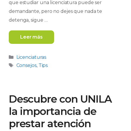
que estudiar una licenciatura puede ser
demandante, pero no dejes que nada te
detenga, sigue …
Leer más
Categorías
Licenciaturas
Etiquetas
Consejos
,
Tips
Descubre con UNILA
la importancia de
prestar atención