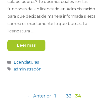
colaboradores? Te decimos cuáles son las
funciones de un licenciado en Administración
para que decidas de manera informada si esta
carrera es exactamente lo que buscas. La
licenciatura …
Leer más
Categorías
Licenciaturas
Etiquetas
administración
Página
Página
Página
←
Anterior
1
…
33
34