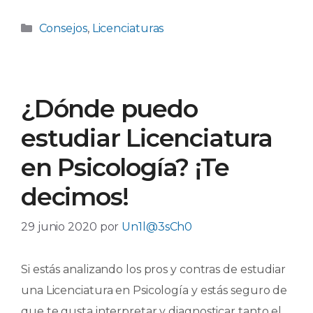
Categorías
Consejos
,
Licenciaturas
¿Dónde puedo
estudiar Licenciatura
en Psicología? ¡Te
decimos!
29 junio 2020
por
Un1l@3sCh0
Si estás analizando los pros y contras de estudiar
una Licenciatura en Psicología y estás seguro de
que te gusta interpretar y diagnosticar tanto el